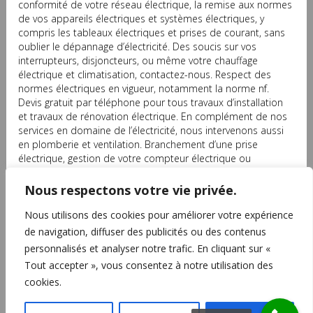
conformité de votre réseau électrique, la remise aux normes
de vos appareils électriques et systèmes électriques, y
compris les tableaux électriques et prises de courant, sans
oublier le dépannage d’électricité. Des soucis sur vos
interrupteurs, disjoncteurs, ou même votre chauffage
électrique et climatisation, contactez-nous. Respect des
normes électriques en vigueur, notamment la norme nf.
Devis gratuit par téléphone pour tous travaux d’installation
et travaux de rénovation électrique. En complément de nos
services en domaine de l’électricité, nous intervenons aussi
en plomberie et ventilation. Branchement d’une prise
électrique, gestion de votre compteur électrique ou
l’installation d’alarmes d’intrusion, Elec avec Enedis. Courant
fort, courant faible ou basse-tension, nos compétences
Nous respectons votre vie privée.
couvrent tout le spectre. Contactez-nous également pour
vos radiateurs et ventilations. Dépannages électriques,
Nous utilisons des cookies pour améliorer votre expérience
Volets roulants, portails électriques, éclairages, interphone.
de navigation, diffuser des publicités ou des contenus
personnalisés et analyser notre trafic. En cliquant sur «
Tout accepter », vous consentez à notre utilisation des
cookies.
Copyright © 2010-2026 Provence Electrique Conseil